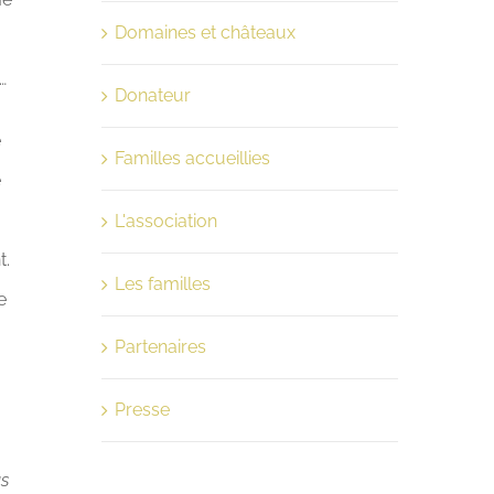
Domaines et châteaux
…
Donateur
e
Familles accueillies
é
L'association
t.
Les familles
e
Partenaires
Presse
us