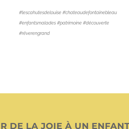
#lescahutesdelouise #chateaudefontainebleau
#enfantsmalades #patrimoine #découverte
#rêverengrand
R DE LA JOIE À UN ENFAN