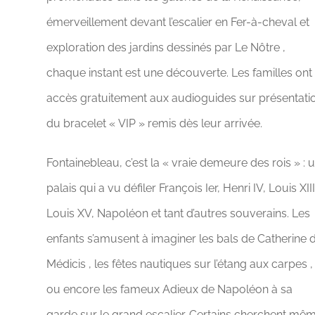
émerveillement devant l’escalier en Fer-à-cheval et
exploration des jardins dessinés par Le Nôtre ,
chaque instant est une découverte. Les familles ont
accès gratuitement aux audioguides sur présentati
du bracelet « VIP » remis dès leur arrivée.
Fontainebleau, c’est la « vraie demeure des rois » : 
palais qui a vu défiler François Ier, Henri IV, Louis XIII
Louis XV, Napoléon et tant d’autres souverains. Les
enfants s’amusent à imaginer les bals de Catherine 
Médicis , les fêtes nautiques sur l’étang aux carpes ,
ou encore les fameux Adieux de Napoléon à sa
garde sur le grand escalier. Certains cherchent mê