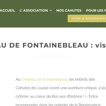
ACCUEIL
L’ ASSOCIATION
NOS CAHUTES
POUR LES 
DON & ADHÉSION
U DE FONTAINEBLEAU : vis
Au
Château de Fontainebleau
, les enfants des
Cahutes de Louise vivent une aventure unique, à le
rythme, au cœur de 800 ans d’histoire ! ✨ Entre
promenades dans les galeries de la Renaissance,