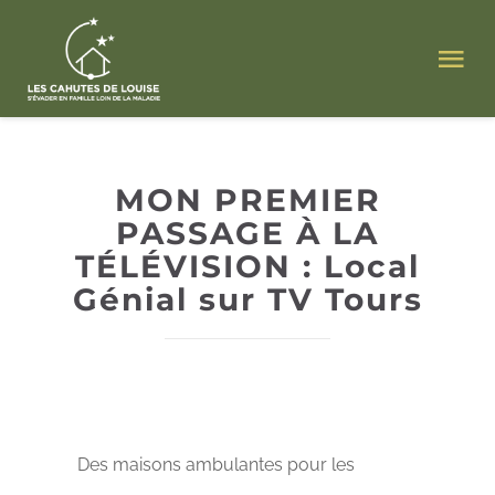
Passer
au
Tog
contenu
Nav
ACCUEIL
MON PREMIER
L’ ASSOCIATION
PASSAGE À LA
TÉLÉVISION : Local
NOS CAHUTES
Génial sur TV Tours
POUR LES FAMILLES
ACTUALITÉS
Des maisons ambulantes pour les