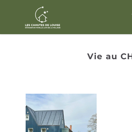
Passer
au
contenu
Vie au C