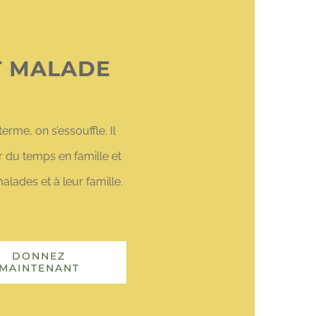
T MALADE
erme, on s’essouffle. Il
r du temps en famille et
lades et à leur famille.
DONNEZ
MAINTENANT