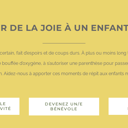
R DE LA JOIE À UN ENFAN
ertain, fait d’espoirs et de coups durs. À plus ou moins long t
une bouffée d’oxygène, à s’autoriser une parenthèse pour passe
n. Aidez-nous à apporter ces moments de répit aux enfants ma
LE
DEVENEZ UN/E
VITÉ
BÉNÉVOLE