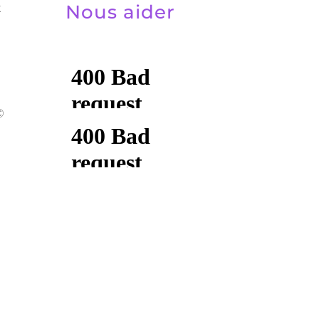
Nous aider
t
©