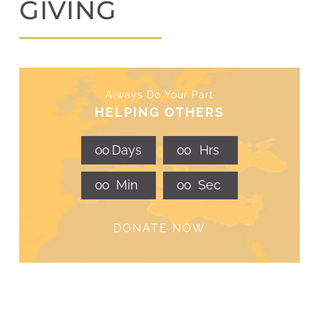
GIVING
Always Do Your Part
HELPING OTHERS
0
0
Days
0
0
Hrs
0
0
Min
0
0
Sec
DONATE NOW