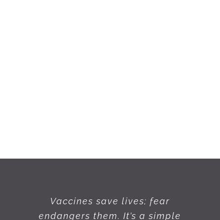
Vaccines save lives; fear
endangers them. It’s a simple