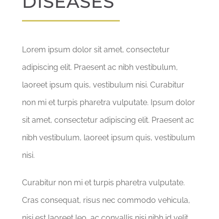
DISEASES
CONTACT
DON & ADHÉSION
Lorem ipsum dolor sit amet, consectetur
adipiscing elit. Praesent ac nibh vestibulum,
laoreet ipsum quis, vestibulum nisi. Curabitur
non mi et turpis pharetra vulputate. Ipsum dolor
sit amet, consectetur adipiscing elit. Praesent ac
nibh vestibulum, laoreet ipsum quis, vestibulum
nisi.
Curabitur non mi et turpis pharetra vulputate.
Cras consequat, risus nec commodo vehicula,
nisi est laoreet leo, ac convallis nisi nibh id velit.