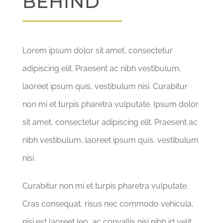
BEHIND
CONTACT
DON & ADHÉSION
Lorem ipsum dolor sit amet, consectetur
adipiscing elit. Praesent ac nibh vestibulum,
laoreet ipsum quis, vestibulum nisi. Curabitur
non mi et turpis pharetra vulputate. Ipsum dolor
sit amet, consectetur adipiscing elit. Praesent ac
nibh vestibulum, laoreet ipsum quis, vestibulum
nisi.
Curabitur non mi et turpis pharetra vulputate.
Cras consequat, risus nec commodo vehicula,
nisi est laoreet leo, ac convallis nisi nibh id velit.