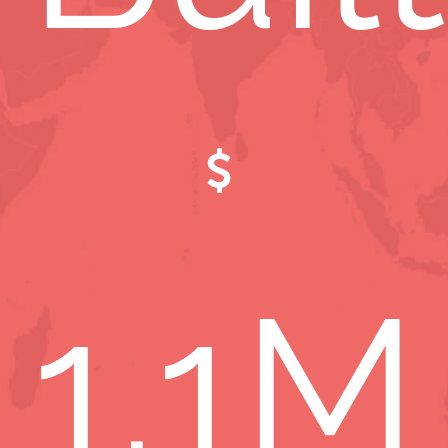
1
.1M