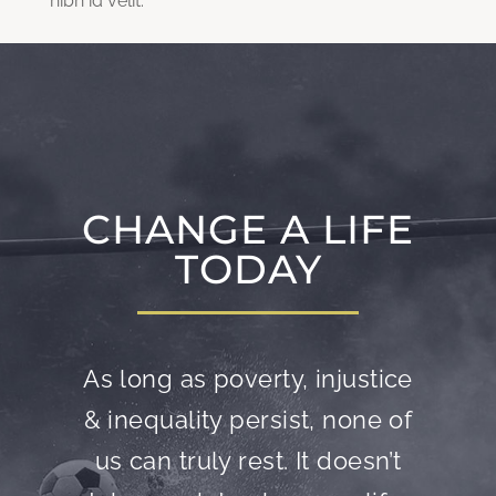
nibh id velit.
CHANGE A LIFE
TODAY
As long as poverty, injustice
& inequality persist, none of
us can truly rest. It doesn’t