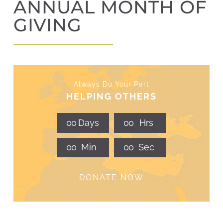
ANNUAL MONTH OF
GIVING
Always Do Your Part
HELPING OTHERS
0
0
Days
0
0
Hrs
0
0
Min
0
0
Sec
DONATE NOW