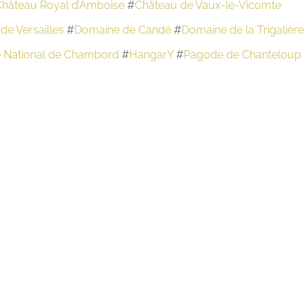
hâteau Royal d’Amboise
#
Château de Vaux-le-Vicomte
de Versailles
#
Domaine de Candé
#
Domaine de la Trigalière
 National de Chambord
#
HangarY
#
Pagode de Chanteloup