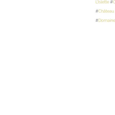
L’Islette
#
C
#
Château 
#
Domaine