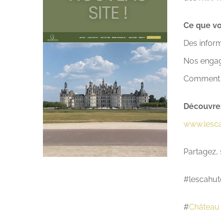
Ce que vo
Des inform
Nos engag
Comment n
Découvrez
www.lesca
Partagez, 
#lescahut
#
Château