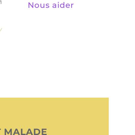
i
Nous aider
/
T MALADE