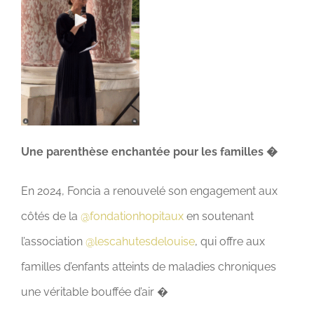
CONTACT
DON & ADHÉSION
Une parenthèse enchantée pour les familles �
En 2024, Foncia a renouvelé son engagement aux
côtés de la
@fondationhopitaux
en soutenant
l’association
@lescahutesdelouise
, qui offre aux
familles d’enfants atteints de maladies chroniques
une véritable bouffée d’air �