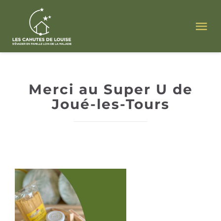
Passer
au
Tog
contenu
Nav
ACCUEIL
Merci au Super U de
L’ ASSOCIATION
Joué-les-Tours
NOS CAHUTES
POUR LES FAMILLES
ACTUALITÉS