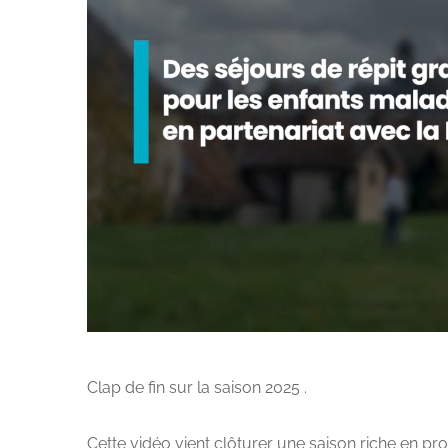
Clap de fin sur la saison 2025 .
Cette vidéo vient clôturer une saison riche en p