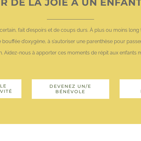
R DE LA JOIE À UN ENFAN
ertain, fait d’espoirs et de coups durs. À plus ou moins long t
une bouffée d’oxygène, à s’autoriser une parenthèse pour passe
n. Aidez-nous à apporter ces moments de répit aux enfants ma
LE
DEVENEZ UN/E
VITÉ
BÉNÉVOLE