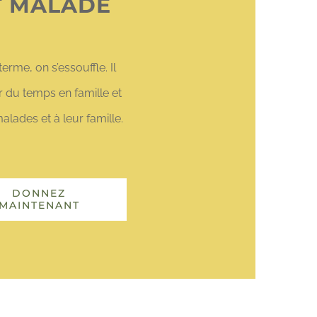
T MALADE
erme, on s’essouffle. Il
r du temps en famille et
lades et à leur famille.
DONNEZ
MAINTENANT