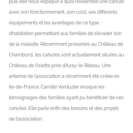
puis elle nous explique à quoi ressemble une cahute
CONTACT
avec son fonctionnement, son coût, ses différents
DON & ADHÉSION
équipements et les avantages de ce type
d’habitation permettant aux familles de s’évader loin
de la maladie. Récemment présentes au Château de
Chambord, les cahutes sont actuellement situées au
Château de l’Islette près d’Azay-le-Rideau. Une
antenne de l’association a récemment été créée en
Ile-de-France. Camille Verduzier évoque les
témoignages des familles ayant pu bénéficier de ces
cahutes. Elle parle enfin des besoins et des projets
de l’association.