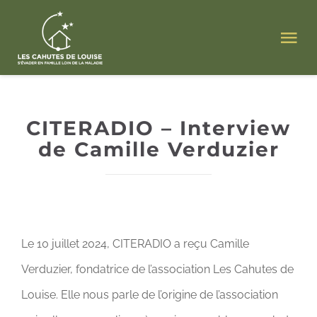
Passer
au
Tog
contenu
Nav
ACCUEIL
CITERADIO – Interview
L’ ASSOCIATION
de Camille Verduzier
NOS CAHUTES
POUR LES FAMILLES
Le 10 juillet 2024, CITERADIO a reçu Camille
Verduzier, fondatrice de l’association Les Cahutes de
ACTUALITÉS
Louise. Elle nous parle de l’origine de l’association